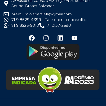
Av Vasco da Gama, 3743, Loja 04-A, Solar do
Acupe, Brotas. Salvador
premiumlojaparalela@gmail.com
71 9 8529-4399 - Fale com o consultor
71 9 8526-9010
71 2137-2680