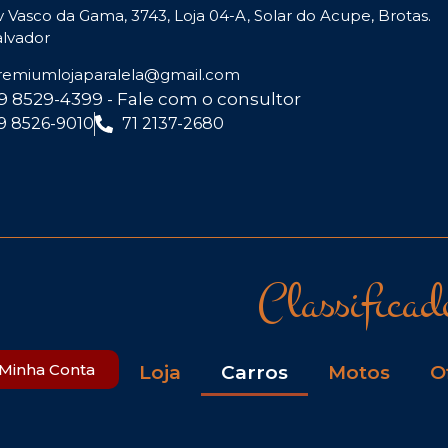
v Vasco da Gama, 3743, Loja 04-A, Solar do Acupe, Brotas.
alvador
remiumlojaparalela@gmail.com
 9 8529-4399 - Fale com o consultor
 9 8526-9010
71 2137-2680
Classificad
Minha Conta
Loja
Carros
Motos
O