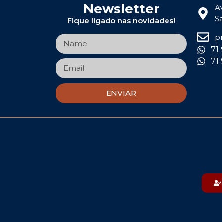
Newsletter
A
S
Fique ligado nas novidades!
p
71
71
ENVIAR