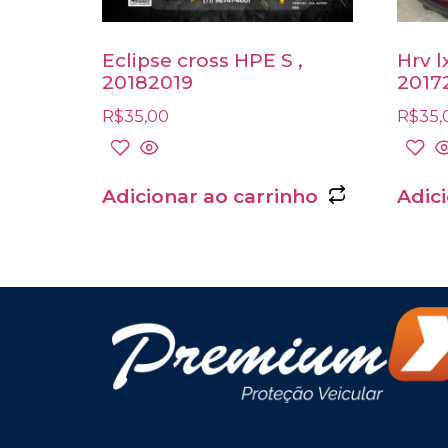
Eclipse cross HPE S ,
Hrv l
20182019
2017
R$
35,00
R$
35,
Adicionar ao carrinho
Adic