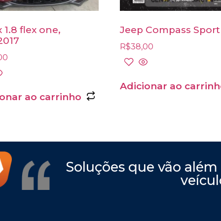
x 1.8 flex one,
Jeep Compass Sport
2017
R$
38,00
00
Adicionar ao carrin
ionar ao carrinho
Soluções que vão além
veícul