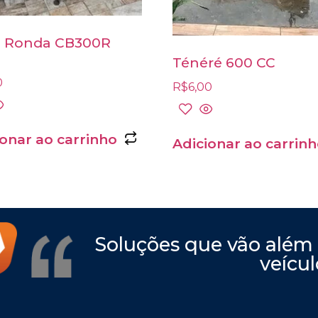
 Ronda CB300R
Ténéré 600 CC
0
R$
6,00
ionar ao carrinho
Adicionar ao carrin
Soluções que vão além
veícul