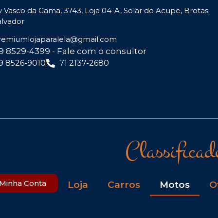
v Vasco da Gama, 3743, Loja 04-A, Solar do Acupe, Brotas.
alvador
remiumlojaparalela@gmail.com
 9 8529-4399 - Fale com o consultor
 9 8526-9010
71 2137-2680
Classificad
Minha Conta
Loja
Carros
Motos
O