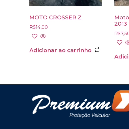
MOTO CROSSER Z
Moto
2013
R$
14,00
R$
7,5
Adicionar ao carrinho
Adic